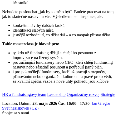
účastníků.
Nebudete poslouchat „jak by to mělo být“. Budete pracovat na tom,
jak to skutečně nastavit u vás.
Výsledkem není inspirace, ale:
konkrétní návrhy dalších kroků,
identifikaci slabých míst,
jasnější rozhodnutí, co dělat dál – a co naopak přestat dělat.
Tahle masterclass je hlavně pro:
ty, kdo už fundraising dělají a chtějí ho posunout z
improvizace na řízený systém.
pro začínající fundraisery nebo CEO, kteří chtějí fundraising
nastavit nebo zásadně posunout a potřebují jasný plán,
i pro pokročilejší fundraisery, kteří už pracují s rozpočty,
plánováním nebo organizační kulturou – a právě proto vědí,
že kvalitní zpětná vazba a nové úhly pohledu jsou klíčové.
HR a fundraisingový team
Leadership
Organizačný rozvoj
Stratégie
Location:
Dátum:
28. mája 2026
Čas:
16:00 - 17:30
Jan Gregor
Svět neziskovek (CZ)
Spojte sa s nami