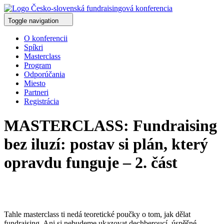
Toggle navigation
O konferencii
Spíkri
Masterclass
Program
Odporúčania
Miesto
Partneri
Registrácia
MASTERCLASS: Fundraising
bez iluzí: postav si plán, který
opravdu funguje – 2. část
Tahle masterclass ti nedá teoretické poučky o tom, jak dělat
fundraising. Ani si nebudeme ukazovat dechberoucí, úspěšné