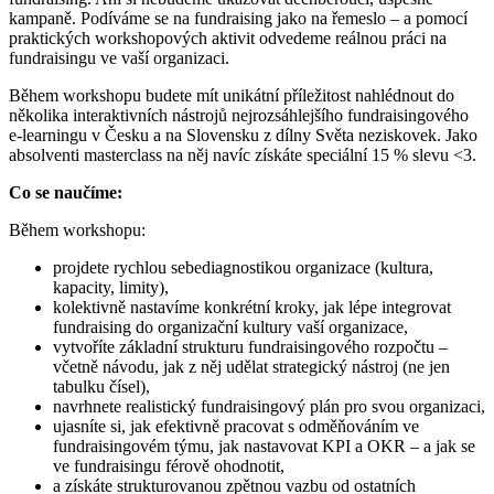
kampaně. Podíváme se na fundraising jako na řemeslo – a pomocí
praktických workshopových aktivit odvedeme reálnou práci na
fundraisingu ve vaší organizaci.
Během workshopu budete mít unikátní příležitost nahlédnout do
několika interaktivních nástrojů nejrozsáhlejšího fundraisingového
e-learningu v Česku a na Slovensku z dílny Světa neziskovek. Jako
absolventi masterclass na něj navíc získáte speciální 15 % slevu <3.
Co se naučíme:
Během workshopu:
projdete rychlou sebediagnostikou organizace (kultura,
kapacity, limity),
kolektivně nastavíme konkrétní kroky, jak lépe integrovat
fundraising do organizační kultury vaší organizace,
vytvoříte základní strukturu fundraisingového rozpočtu –
včetně návodu, jak z něj udělat strategický nástroj (ne jen
tabulku čísel),
navrhnete realistický fundraisingový plán pro svou organizaci,
ujasníte si, jak efektivně pracovat s odměňováním ve
fundraisingovém týmu, jak nastavovat KPI a OKR – a jak se
ve fundraisingu férově ohodnotit,
a získáte strukturovanou zpětnou vazbu od ostatních